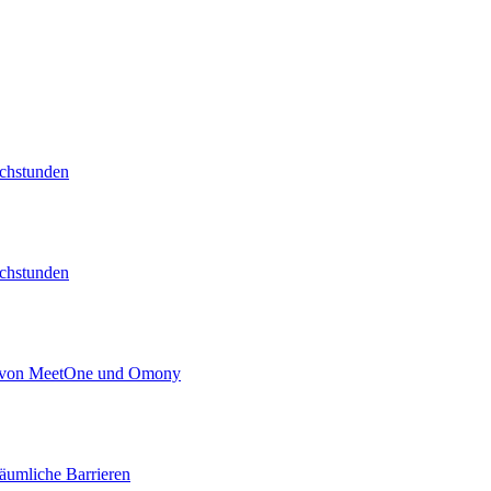
echstunden
echstunden
kt von MeetOne und Omony
äumliche Barrieren