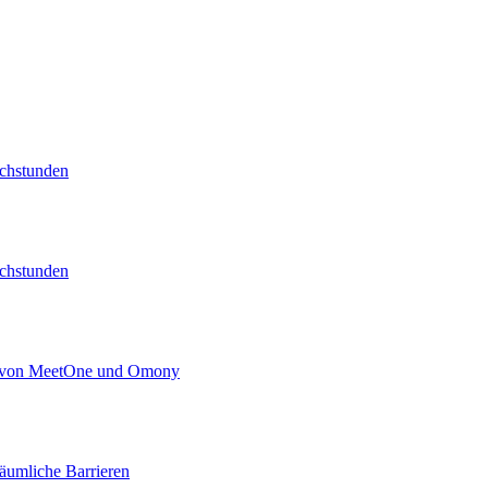
echstunden
echstunden
kt von MeetOne und Omony
äumliche Barrieren