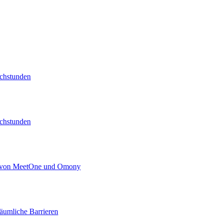
echstunden
echstunden
kt von MeetOne und Omony
äumliche Barrieren