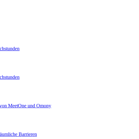
echstunden
echstunden
kt von MeetOne und Omony
äumliche Barrieren