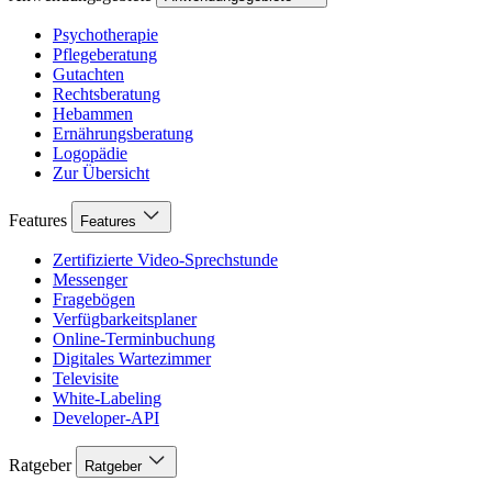
Psychotherapie
Pflegeberatung
Gutachten
Rechtsberatung
Hebammen
Ernährungsberatung
Logopädie
Zur Übersicht
Features
Features
Zertifizierte Video-Sprechstunde
Messenger
Fragebögen
Verfügbarkeitsplaner
Online-Terminbuchung
Digitales Wartezimmer
Televisite
White-Labeling
Developer-API
Ratgeber
Ratgeber