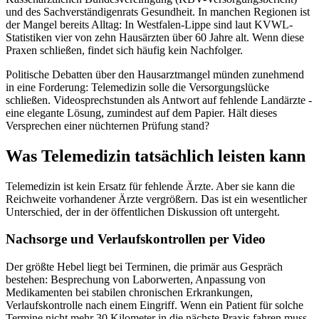
und des Sachverständigenrats Gesundheit. In manchen Regionen ist
der Mangel bereits Alltag: In Westfalen-Lippe sind laut KVWL-
Statistiken vier von zehn Hausärzten über 60 Jahre alt. Wenn diese
Praxen schließen, findet sich häufig kein Nachfolger.
Politische Debatten über den Hausarztmangel münden zunehmend
in eine Forderung: Telemedizin solle die Versorgungslücke
schließen. Videosprechstunden als Antwort auf fehlende Landärzte -
eine elegante Lösung, zumindest auf dem Papier. Hält dieses
Versprechen einer nüchternen Prüfung stand?
Was Telemedizin tatsächlich leisten kann
Telemedizin ist kein Ersatz für fehlende Ärzte. Aber sie kann die
Reichweite vorhandener Ärzte vergrößern. Das ist ein wesentlicher
Unterschied, der in der öffentlichen Diskussion oft untergeht.
Nachsorge und Verlaufskontrollen per Video
Der größte Hebel liegt bei Terminen, die primär aus Gespräch
bestehen: Besprechung von Laborwerten, Anpassung von
Medikamenten bei stabilen chronischen Erkrankungen,
Verlaufskontrolle nach einem Eingriff. Wenn ein Patient für solche
Termine nicht mehr 30 Kilometer in die nächste Praxis fahren muss,