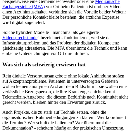
beispielsweise eine Gemeindeschwester oder eine
Medizinische
Fachangestellte (MFA)
vor Ort beim Patienten ist und per Video
einen Arzt hinzuschaltet, verbinden sich die Vorteile beider Welten:
Der persönliche Kontakt bleibt bestehen, die ärztliche Expertise
wird digital zugeliefert.
Solche hybriden Modelle - manchmal als „delegierte
Videosprechstunde
" bezeichnet - funktionieren, weil sie das
Infrastrukturproblem und das Problem der digitalen Kompetenz
gleichzeitig adressieren. Die MFA übernimmt die Technik und kann
einfache Untersuchungen vor Ort durchführen.
Was sich als schwierig erwiesen hat
Rein digitale Versorgungsangebote ohne lokale Anbindung stoßen
auf Akzeptanzprobleme. Patienten in unterversorgten Gebieten
wollen keinen anonymen Arzt auf dem Bildschirm - sie wollen eine
verlässliche Bezugsperson, die ihre Krankengeschichte kennt.
Telemedizin-Angebote, die diesem Bedürfnis nach Kontinuität nicht
gerecht werden, bleiben hinter den Erwartungen zurück.
Auch Projekte, die zu stark auf Technik setzen, ohne die
organisatorischen Rahmenbedingungen zu klären - Wer koordiniert
die Termine? Wer schult die Patienten? Wer übernimmt die
Dokumentation? - scheitern häufig an der praktischen Umsetzung.