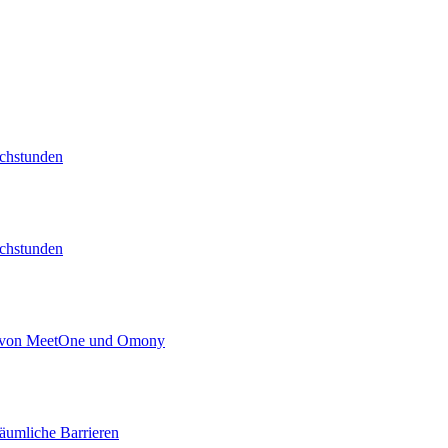
echstunden
echstunden
kt von MeetOne und Omony
äumliche Barrieren