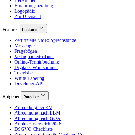
Hebammen
Ernährungsberatung
Logopädie
Zur Übersicht
Features
Features
Zertifizierte Video-Sprechstunde
Messenger
Fragebögen
Verfügbarkeitsplaner
Online-Terminbuchung
Digitales Wartezimmer
Televisite
White-Labeling
Developer-API
Ratgeber
Ratgeber
Anmeldung bei KV
Abrechnung nach EBM
Abrechnung nach GOÄ
Anbieter Vergleich 2026
DSGVO Checkliste
Zoom, Teams, Google Meet und Co